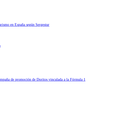
turismo en España según Sergestur
o
campaña de promoción de Doritos vinculada a la Fórmula 1