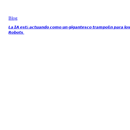
Blog
𝙇𝙖 𝙄𝘼 𝙚𝙨𝙩á 𝙖𝙘𝙩𝙪𝙖𝙣𝙙𝙤 𝙘𝙤𝙢𝙤 𝙪𝙣 𝙜𝙞𝙜𝙖𝙣𝙩𝙚𝙨𝙘𝙤 𝙩𝙧𝙖𝙢𝙥𝙤𝙡í𝙣 𝙥𝙖𝙧𝙖 𝙡𝙤
𝙍𝙤𝙗𝙤𝙩𝙨.